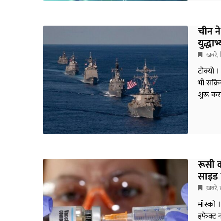
चीन ने
युद्धाभ
ख़बरें
,
टोक्यो 
भी सक्रि
शुरू कर 
रूसी 
साइड इ
ख़बरें
,
मॉस्को 
इफेक्ट न