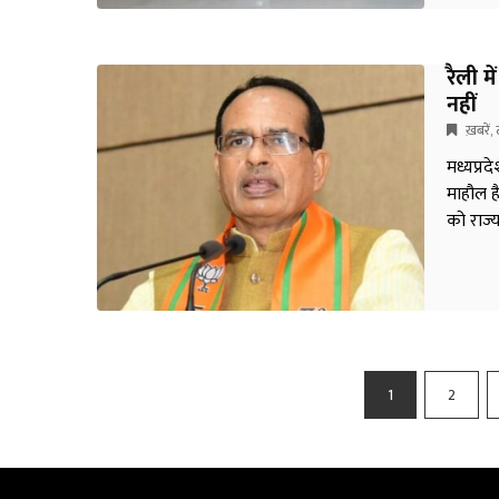
रैली म
नहीं
ख़बरें
,
मध्यप्रद
माहौल ह
को राज्य
Posts
1
2
pagination