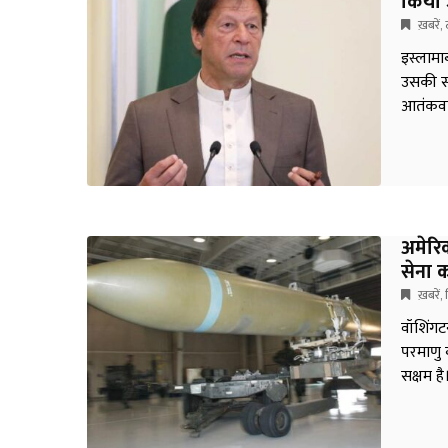
किया 
ख़बरें
,
इस्लामाब
उसकी सा
आतंकवा
अमेरिक
सेना 
ख़बरें
,
वॉशिंगट
परमाणु ब
सक्षम ह