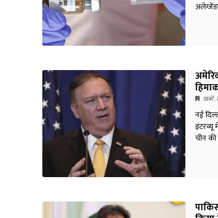
अलेग्जें
अमेरि
हिमाक
ख़बरें
,
नई दिल्
इंटरव्यू
चीन की 
पाकिस्