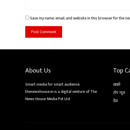
Save my name, email, and website in this browser for the ne
About Us
Top C
Smart media for smart audience.
ख़बरें
thenewshouse.in is a digital venture of The
टॉप न्यूज़
News House Media Pvt Ltd
देश