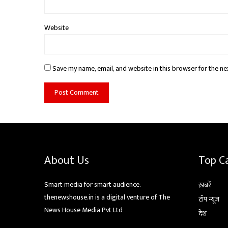
Website
Save my name, email, and website in this browser for the ne
About Us
Top C
Smart media for smart audience.
ख़बरें
thenewshouse.in is a digital venture of The
टॉप न्यूज़
News House Media Pvt Ltd
देश