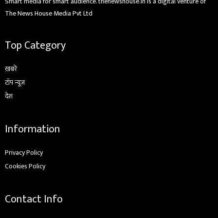
Smart media for smart audience. thenewshouse.in is a digital venture of
The News House Media Pvt Ltd
Top Category
ख़बरें
टॉप न्यूज़
देश
Information
Privacy Policy
Cookies Policy
Contact Info