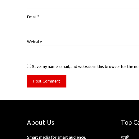
Email
*
Website
Save my name, email, and website in this browser for the ne
About Us
Top C
Smart media for smart audience.
ख़बरें