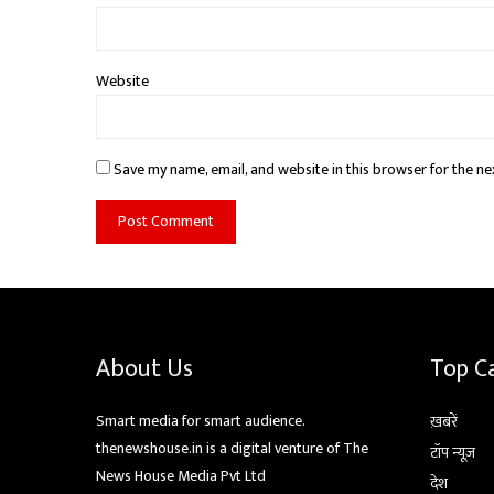
Website
Save my name, email, and website in this browser for the ne
About Us
Top C
Smart media for smart audience.
ख़बरें
thenewshouse.in is a digital venture of The
टॉप न्यूज़
News House Media Pvt Ltd
देश