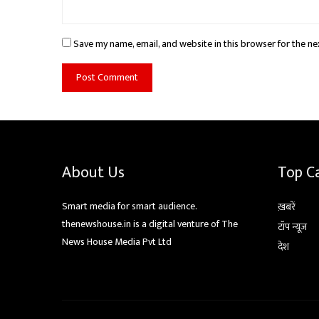
Save my name, email, and website in this browser for the ne
About Us
Top C
Smart media for smart audience.
ख़बरें
thenewshouse.in is a digital venture of The
टॉप न्यूज़
News House Media Pvt Ltd
देश