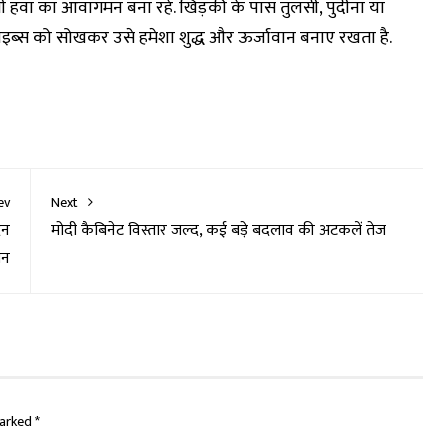
ी हवा का आवागमन बना रहे. खिड़की के पास तुलसी, पुदीना या
ब्स को सोखकर उसे हमेशा शुद्ध और ऊर्जावान बनाए रखता है.
ev
Next
दन
मोदी कैबिनेट विस्तार जल्द, कई बड़े बदलाव की अटकलें तेज
यन
marked
*