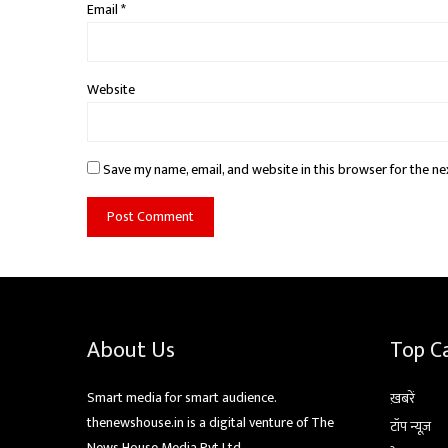
Email
*
Website
Save my name, email, and website in this browser for the ne
About Us
Top C
Smart media for smart audience.
ख़बरें
thenewshouse.in is a digital venture of The
टॉप न्यूज़
News House Media Pvt Ltd