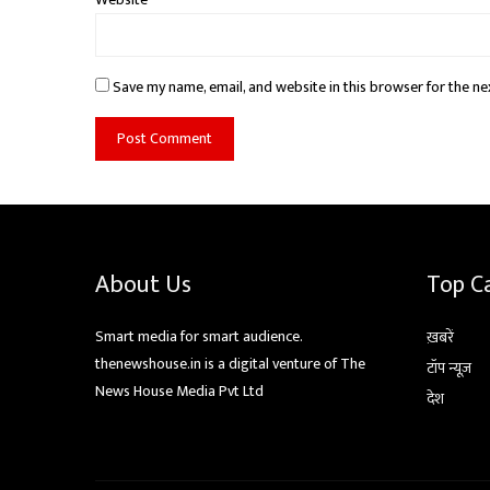
Save my name, email, and website in this browser for the ne
About Us
Top C
Smart media for smart audience.
ख़बरें
thenewshouse.in is a digital venture of The
टॉप न्यूज़
News House Media Pvt Ltd
देश