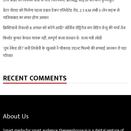
उत्तर प्रदेश की विकास यात्रा के लिए फ्लिपकार्ट प्रतिबद्ध: सीईओ कल्याण कृष्णमूर्ति
ग्रेटर नोएडा को मिलेगा पहला डबल डेकर एलिवेटेड रोड, 2.5 KM लंबी 3-लेन सड़क से
गाजियाबाद का सफर होगा आसान
क्रिस्टियानो रोनाल्डो 8 अगस्त को करेंगे शादी? जॉर्जिना रोड्रिगेज संग वेडिंग वेन्यू की चर्चा तेज
किशोर कुमार केवल गायक नहीं, सम्पूर्ण कला संस्थान थे- राज्य मंत्री लोधी
‘तुम नेकेड थीं?’ सनी लियोनी के खुलासे ने चौंकाया, एडल्ट फिल्मों की सच्चाई जानकर रो पड़ा
परिवार
RECENT COMMENTS
About Us
Smart media for smart audience. thenewshouse.in is a digital venture of