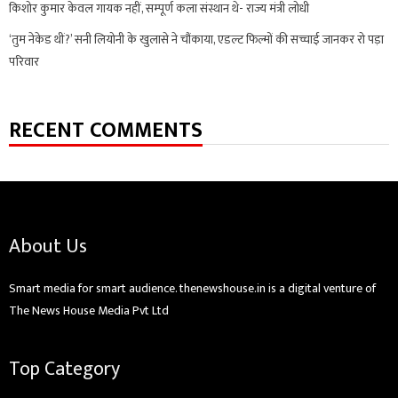
किशोर कुमार केवल गायक नहीं, सम्पूर्ण कला संस्थान थे- राज्य मंत्री लोधी
‘तुम नेकेड थीं?’ सनी लियोनी के खुलासे ने चौंकाया, एडल्ट फिल्मों की सच्चाई जानकर रो पड़ा
परिवार
RECENT COMMENTS
About Us
Smart media for smart audience. thenewshouse.in is a digital venture of
The News House Media Pvt Ltd
Top Category