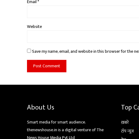
Email
*
Website
Save my name, email, and website in this browser for the ne
About Us
Top C
Smart media for smart audience.
ख़बरें
thenewshouse.in is a digital venture of The
टॉप न्यूज़
News House Media Pvt Ltd