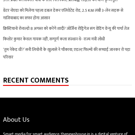
ग्रेटर नोएडा को मिलेगा पहला डबल डेकर एलिवेटेड रोड, 2.5 KM लंबी 3-लेन सड़क से
गाजियाबाद का सफर होगा आसान
क्रिस्टियानो रोनाल्डो 8 अगस्त को करेंगे शादी? जॉर्जिना रोड्रिगेज संग वेडिंग वेन्यू की चर्चा तेज
किशोर कुमार केवल गायक नहीं, सम्पूर्ण कला संस्थान थे- राज्य मंत्री लोधी
‘तुम नेकेड थीं?’ सनी लियोनी के खुलासे ने चौंकाया, एडल्ट फिल्मों की सच्चाई जानकर रो पड़ा
परिवार
RECENT COMMENTS
About Us
Smart media for smart audience. thenewshouse.in is a digital venture of