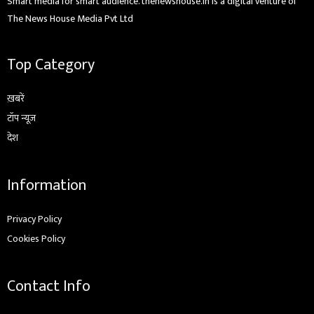
Smart media for smart audience. thenewshouse.in is a digital venture of
The News House Media Pvt Ltd
Top Category
ख़बरें
टॉप न्यूज़
देश
Information
Privacy Policy
Cookies Policy
Contact Info