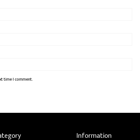
xt time I comment.
ategory
Information