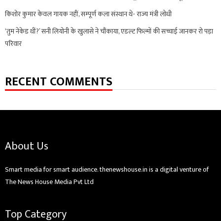
किशोर कुमार केवल गायक नहीं, सम्पूर्ण कला संस्थान थे- राज्य मंत्री लोधी
‘तुम नेकेड थीं?’ सनी लियोनी के खुलासे ने चौंकाया, एडल्ट फिल्मों की सच्चाई जानकर रो पड़ा
परिवार
RECENT COMMENTS
About Us
Smart media for smart audience. thenewshouse.in is a digital venture of
The News House Media Pvt Ltd
Top Category