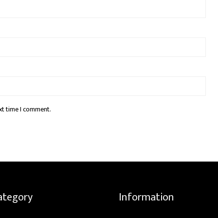
xt time I comment.
ategory
Information