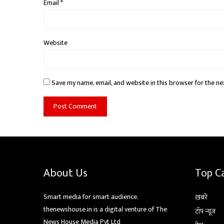
Email
*
Website
Save my name, email, and website in this browser for the ne
About Us
Top C
Smart media for smart audience.
ख़बरें
thenewshouse.in is a digital venture of The
टॉप न्यूज़
News House Media Pvt Ltd