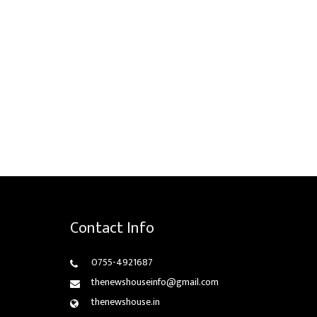
Contact Info
0755-4921687
thenewshouseinfo@gmail.com
thenewshouse.in