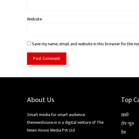
Website
Save my name, email, and website in this browser for the ne
About Us
Top C
Smart media for smart audience.
ख़बरें
thenewshouse.in is a digital venture of The
टॉप न्यूज़
News House Media Pvt Ltd
देश