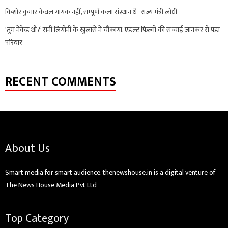
किशोर कुमार केवल गायक नहीं, सम्पूर्ण कला संस्थान थे- राज्य मंत्री लोधी
‘तुम नेकेड थीं?’ सनी लियोनी के खुलासे ने चौंकाया, एडल्ट फिल्मों की सच्चाई जानकर रो पड़ा
परिवार
RECENT COMMENTS
About Us
Smart media for smart audience. thenewshouse.in is a digital venture of
The News House Media Pvt Ltd
Top Category