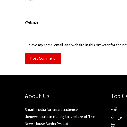
Website
Save my name, email, and website in this browser for the ne
About Us
Top C
Smart media for smart audience.
ख़बरें
thenewshouse.in is a digital venture of The
टॉप न्यूज़
News House Media Pvt Ltd
देश