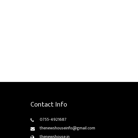
Contact Info
0755-4921687
thenewshouseinfo@gmail.com
thenewshouse.in